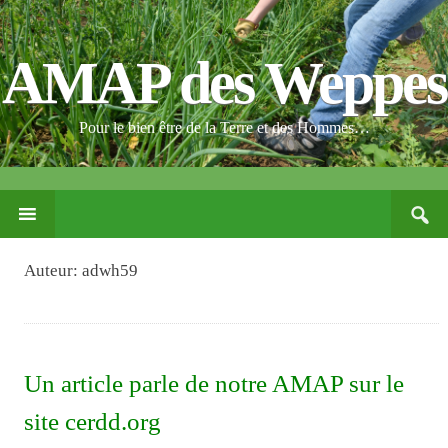
AMAP des Weppes
Pour le bien être de la Terre et des Hommes…
Search
PASSER
for:
CE
CONTENU
Auteur:
adwh59
Un article parle de notre AMAP sur le
site cerdd.org