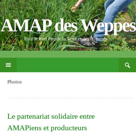
AMAP des Weppes
Pour le bien être de la Terre et des Hommes…
Search
PASSER
for:
CE
CONTENU
Photos
Le partenariat solidaire entre
AMAPiens et producteurs