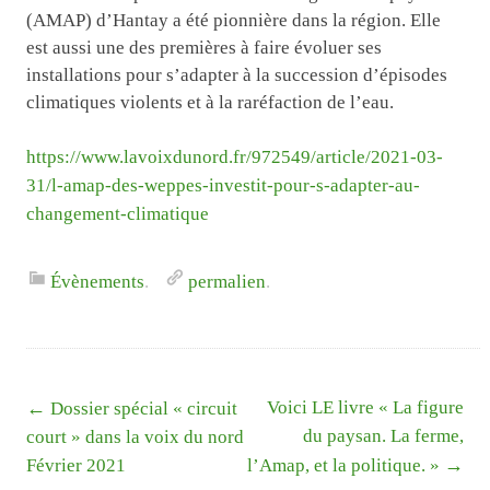
(AMAP) d’Hantay a été pionnière dans la région. Elle
est aussi une des premières à faire évoluer ses
installations pour s’adapter à la succession d’épisodes
climatiques violents et à la raréfaction de l’eau.
https://www.lavoixdunord.fr/972549/article/2021-03-
31/l-amap-des-weppes-investit-pour-s-adapter-au-
changement-climatique
Évènements
.
permalien
.
Liste
←
Voici LE livre « La figure
Dossier spécial « circuit
des
du paysan. La ferme,
court » dans la voix du nord
articles
→
Février 2021
l’Amap, et la politique. »