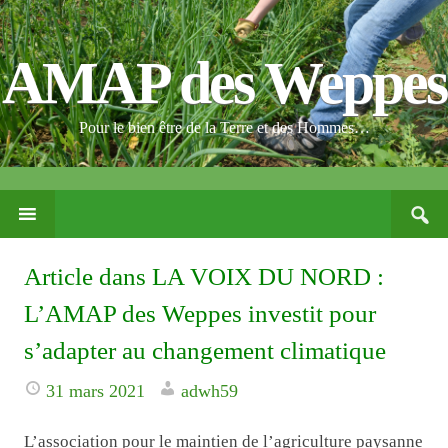
AMAP des Weppes
Pour le bien être de la Terre et des Hommes…
Search
PASSER
for:
CE
CONTENU
Article dans LA VOIX DU NORD :
L’AMAP des Weppes investit pour
s’adapter au changement climatique
31 mars 2021
adwh59
L’association pour le maintien de l’agriculture paysanne