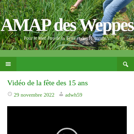
AMAP des Weppes
Pour le bien être de la Terre et des Hommes…
Search
PASSER
for:
CE
CONTENU
Vidéo de la fête des 15 ans
29 novembre 2022
adwh59
Lecteur
vidéo