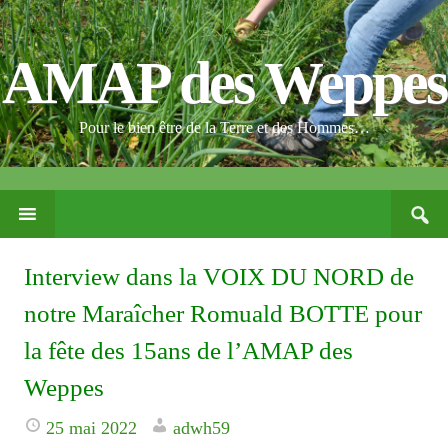
AMAP des Weppes
Pour le bien être de la Terre et des Hommes…
Search
PASSER
for:
CE
CONTENU
Interview dans la VOIX DU NORD de
notre Maraîcher Romuald BOTTE pour
la fête des 15ans de l’AMAP des
Weppes
25 mai 2022
adwh59