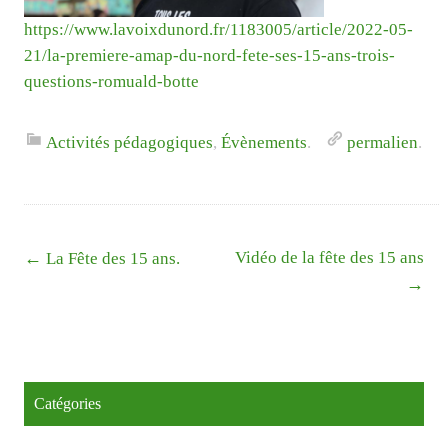
https://www.lavoixdunord.fr/1183005/article/2022-05-
21/la-premiere-amap-du-nord-fete-ses-15-ans-trois-
questions-romuald-botte
Activités pédagogiques
,
Évènements
.
permalien
.
Liste
←
Vidéo de la fête des 15 ans
La Fête des 15 ans.
des
→
articles
Catégories