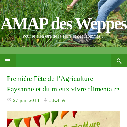
AMAP des Weppes
Pour le bien être de la Terre et des Hommes…
Search
PASSER
for:
CE
CONTENU
Première Fête de l’Agriculture
Paysanne et du mieux vivre alimentaire
27 juin 2014
adwh59