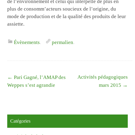
de l’environnement et celui qui interpelle de plus en
plus de consomm’acteurs soucieux de l’origine, du
mode de production et de la qualité des produits de leur
assiette.
Évènements
.
permalien
.
Liste
←
Activités pédagogiques
Pari Gagné, l’AMAP des
des
→
Weppes s’est agrandie
mars 2015
articles
Catégories