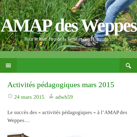
AMAP des Weppes
Pour le bien être de la Terre et des Hommes…
Search
PASSER
for:
CE
CONTENU
Activités pédagogiques mars 2015
24 mars 2015
adwh59
Le succès des « activités pédagogiques » à l’AMAP des
Weppes…