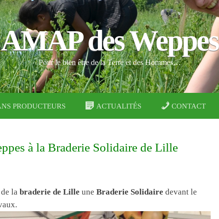
AMAP des Weppes
Pour le bien être de la Terre et des Hommes…
ANS PRODUCTEURS
ACTUALITÉS
CONTACT
pes à la Braderie Solidaire de Lille
 de la
braderie de Lille
une
Braderie Solidaire
devant le
vaux.