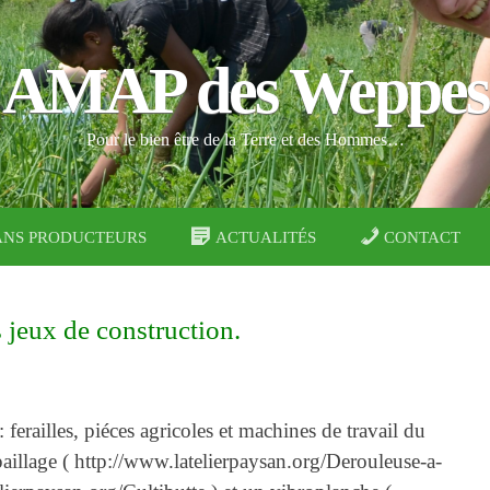
AMAP des Weppes
Pour le bien être de la Terre et des Hommes…
ANS PRODUCTEURS
ACTUALITÉS
CONTACT
 jeux de construction.
 ferailles, piéces agricoles et machines de travail du
paillage ( http://www.latelierpaysan.org/Derouleuse-a-