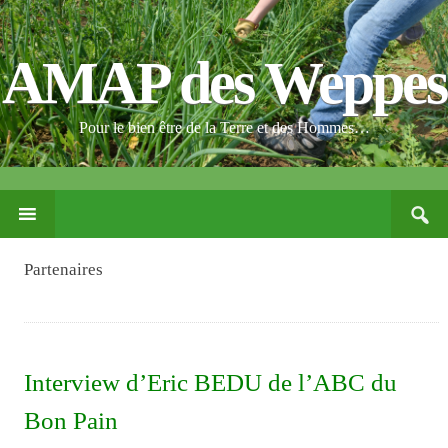
AMAP des Weppes
Pour le bien être de la Terre et des Hommes…
Search
PASSER
for:
CE
CONTENU
Partenaires
Interview d’Eric BEDU de l’ABC du
Bon Pain